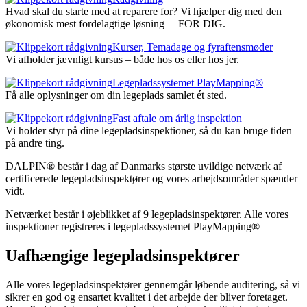
Hvad skal du starte med at reparere for? Vi hjælper dig med den
økonomisk mest fordelagtige løsning – FOR DIG.
Kurser, Temadage og fyraftensmøder
Vi afholder jævnligt kursus – både hos os eller hos jer.
Legepladssystemet PlayMapping®
Få alle oplysninger om din legeplads samlet ét sted.
Fast aftale om årlig inspektion
Vi holder styr på dine legepladsinspektioner, så du kan bruge tiden
på andre ting.
DALPIN® består i dag af Danmarks største uvildige netværk af
certificerede legepladsinspektører og vores arbejdsområder spænder
vidt.
Netværket består i øjeblikket af 9 legepladsinspektører. Alle vores
inspektioner registreres i legepladssystemet PlayMapping®
Uafhængige legepladsinspektører
Alle vores legepladsinspektører gennemgår løbende auditering, så vi
sikrer en god og ensartet kvalitet i det arbejde der bliver foretaget.