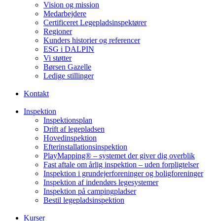
Vision og mission
Medarbejdere
Certificeret Legepladsinspektører
Regioner
Kunders historier og referencer
ESG i DALPIN
Vi støtter
Børsen Gazelle
Ledige stillinger
Kontakt
Inspektion
Inspektionsplan
Drift af legepladsen
Hovedinspektion
Efterinstallationsinspektion
PlayMapping® – systemet der giver dig overblik
Fast aftale om årlig inspektion – uden forpligtelser
Inspektion i grundejerforeninger og boligforeninger
Inspektion af indendørs legesystemer
Inspektion på campingpladser
Bestil legepladsinspektion
Kurser