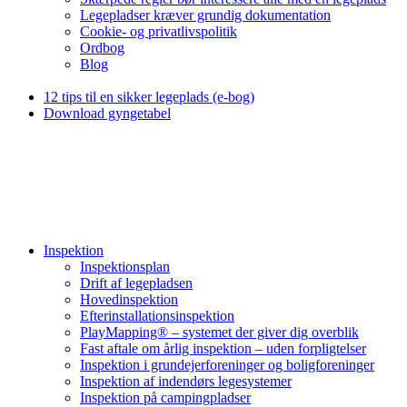
Legepladser kræver grundig dokumentation
Cookie- og privatlivspolitik
Ordbog
Blog
12 tips til en sikker legeplads (e-bog)
Download gyngetabel
Inspektion
Inspektionsplan
Drift af legepladsen
Hovedinspektion
Efterinstallationsinspektion
PlayMapping® – systemet der giver dig overblik
Fast aftale om årlig inspektion – uden forpligtelser
Inspektion i grundejerforeninger og boligforeninger
Inspektion af indendørs legesystemer
Inspektion på campingpladser