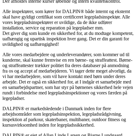
Der afholdes interne kurser løbende og intern kvalitetskontrol.
Alle inspektører, som kører for DALPIN® både internt og eksternt
skal have gyldigt certifikat som certificeret legepladsinspektør. Alle
vores legepladsinspektører er uvildige, da de ikke udfører
installation, service og reparation på legepladser mm.
Det giver dig som kunde en sikkerhed for, at du modtage kompetent,
uafhængig og upartisk inspektion hver gang. Det er din garanti for
uvildighed og uafhængighed!
Alle vores medarbejdere og underleverandører, som kommer ud til
kunderne, skal kunne fremvise en ren børne- og straffeattest. Børne-
og straffeattester trækker politiet fra deres databaser på anmodning
fra os og accept af medarbejderen. Vi tager dette meget alvorligt, da
vi har medarbejdere, som vil have kontakt med børn under deres
arbejde. Det er også en sikkerhed for, at I indgår et samarbejde med
en samarbejdspartner, som har styr på børnenes sikkerhed hele vejen
rundt i forbindelse med legepladsinspektioner og vores færden på
legepladser.
DALPIN® er markedsledende i Danmark inden for flere
arbejdsområder som legepladsinspektion, legepladsrådgivning,
inspektion af parkour, skaterbaner, multibaner, outdoor fitness og
kursusvirksomhed inden for legepladssikkerhed.
DALPIN® er ejet af Allan Linde Larsen og Bjarne Lundgaard