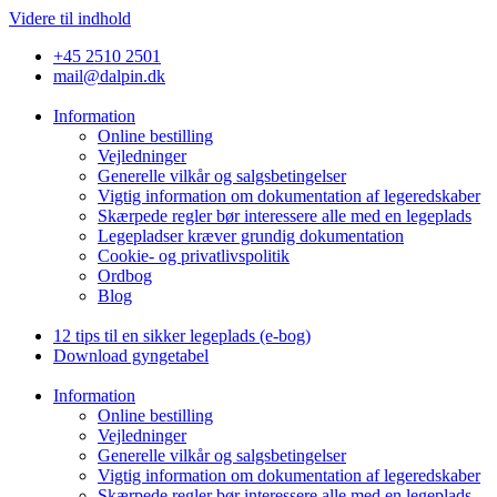
Videre til indhold
+45 2510 2501
mail@dalpin.dk
Information
Online bestilling
Vejledninger
Generelle vilkår og salgsbetingelser
Vigtig information om dokumentation af legeredskaber
Skærpede regler bør interessere alle med en legeplads
Legepladser kræver grundig dokumentation
Cookie- og privatlivspolitik
Ordbog
Blog
12 tips til en sikker legeplads (e-bog)
Download gyngetabel
Information
Online bestilling
Vejledninger
Generelle vilkår og salgsbetingelser
Vigtig information om dokumentation af legeredskaber
Skærpede regler bør interessere alle med en legeplads