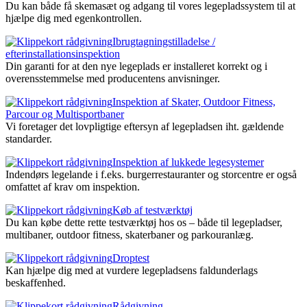
Du kan både få skemasæt og adgang til vores legepladssystem til at
hjælpe dig med egenkontrollen.
Ibrugtagningstilladelse /
efterinstallationsinspektion
Din garanti for at den nye legeplads er installeret korrekt og i
overensstemmelse med producentens anvisninger.
Inspektion af Skater, Outdoor Fitness,
Parcour og Multisportbaner
Vi foretager det lovpligtige eftersyn af legepladsen iht. gældende
standarder.
Inspektion af lukkede legesystemer
Indendørs legelande i f.eks. burgerrestauranter og storcentre er også
omfattet af krav om inspektion.
Køb af testværktøj
Du kan købe dette rette testværktøj hos os – både til legepladser,
multibaner, outdoor fitness, skaterbaner og parkouranlæg.
Droptest
Kan hjælpe dig med at vurdere legepladsens faldunderlags
beskaffenhed.
Rådgivning