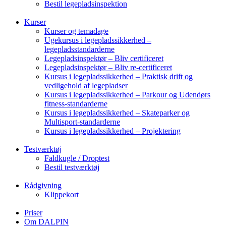
Bestil legepladsinspektion
Kurser
Kurser og temadage
Ugekursus i legepladssikkerhed –
legepladsstandarderne
Legepladsinspektør – Bliv certificeret
Legepladsinspektør – Bliv re-certificeret
Kursus i legepladssikkerhed – Praktisk drift og
vedligehold af legepladser
Kursus i legepladssikkerhed – Parkour og Udendørs
fitness-standarderne
Kursus i legepladssikkerhed – Skateparker og
Multisport-standarderne
Kursus i legepladssikkerhed – Projektering
Testværktøj
Faldkugle / Droptest
Bestil testværktøj
Rådgivning
Klippekort
Priser
Om DALPIN