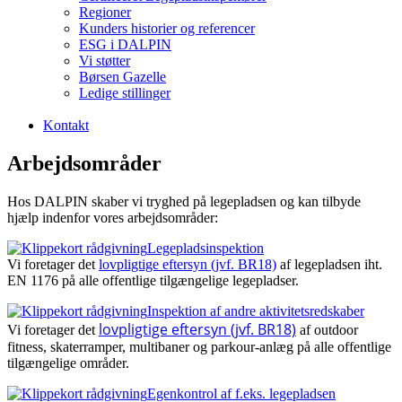
Regioner
Kunders historier og referencer
ESG i DALPIN
Vi støtter
Børsen Gazelle
Ledige stillinger
Kontakt
Arbejdsområder
Hos DALPIN skaber vi tryghed på legepladsen og kan tilbyde
hjælp indenfor vores arbejdsområder:
Legepladsinspektion
Vi foretager det
lovpligtige eftersyn (jvf. BR18)
af legepladsen iht.
EN 1176 på alle offentlige tilgængelige legepladser.
Inspektion af andre aktivitetsredskaber
lovpligtige eftersyn (jvf. BR18)
Vi foretager det
af outdoor
fitness, skaterramper, multibaner og parkour-anlæg på alle offentlige
tilgængelige områder.
Egenkontrol af f.eks. legepladsen