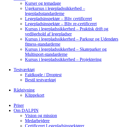
Kurser og temadage
Ugekursus i legepladssikkerhed –
legepladsstandarderne
Legepladsinspektør – Bliv certificeret
Legepladsinspektør – Bliv re-certificeret
Kursus i legepladssikkerhed – Praktisk drift og
vedligehold af legepladser
Kursus i legepladssikkerhed – Parkour og Udendørs
fitness-standarderne
Kursus i legepladssikkerhed – Skateparker og
Multisport-standarderne
Kursus i legepladssikkerhed – Projektering
Testværktøj
Faldkugle / Droptest
Bestil testværktøj
Rådgivning
Klippekort
Priser
Om DALPIN
Vision og mission
Medarbejdere
Certificeret Legepladsinspektører