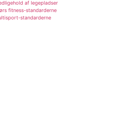
vedligehold af legepladser
ørs fitness-standarderne
ultisport-standarderne