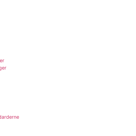
er
ger
darderne