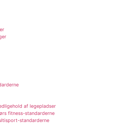
er
ger
darderne
vedligehold af legepladser
ørs fitness-standarderne
ultisport-standarderne