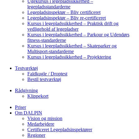
Ugekursus i legepladssikkerhed –
legepladsstandarderne
Legepladsinspektør – Bliv certificeret
Legepladsinspektør – Bliv re-certificeret
Kursus i legepladssikkerhed – Praktisk drift og
vedligehold af legepladser
Kursus i legepladssikkerhed – Parkour og Udendørs
fitness-standarderne
Kursus i legepladssikkerhed – Skateparker og
Multisport-standarderne
Kursus i legepladssikkerhed – Projektering
Testværktøj
Faldkugle / Droptest
Bestil testværktøj
Rådgivning
Klippekort
Priser
Om DALPIN
Vision og mission
Medarbejdere
Certificeret Legepladsinspektører
Regioner