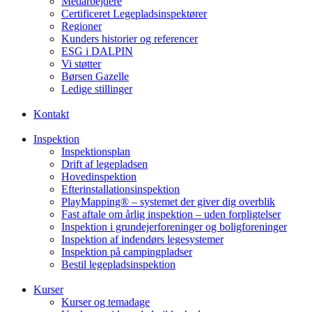
Medarbejdere
Certificeret Legepladsinspektører
Regioner
Kunders historier og referencer
ESG i DALPIN
Vi støtter
Børsen Gazelle
Ledige stillinger
Kontakt
Inspektion
Inspektionsplan
Drift af legepladsen
Hovedinspektion
Efterinstallationsinspektion
PlayMapping® – systemet der giver dig overblik
Fast aftale om årlig inspektion – uden forpligtelser
Inspektion i grundejerforeninger og boligforeninger
Inspektion af indendørs legesystemer
Inspektion på campingpladser
Bestil legepladsinspektion
Kurser
Kurser og temadage