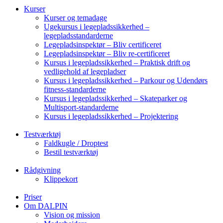
Kurser
Kurser og temadage
Ugekursus i legepladssikkerhed –
legepladsstandarderne
Legepladsinspektør – Bliv certificeret
Legepladsinspektør – Bliv re-certificeret
Kursus i legepladssikkerhed – Praktisk drift og
vedligehold af legepladser
Kursus i legepladssikkerhed – Parkour og Udendørs
fitness-standarderne
Kursus i legepladssikkerhed – Skateparker og
Multisport-standarderne
Kursus i legepladssikkerhed – Projektering
Testværktøj
Faldkugle / Droptest
Bestil testværktøj
Rådgivning
Klippekort
Priser
Om DALPIN
Vision og mission