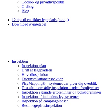
Cookie- og privatlivspolitik
Ordbog
Blog
12 tips til en sikker legeplads (e-bog)
Download gyngetabel
Inspektion
Inspektionsplan
Drift af legepladsen
Hovedinspektion
Efterinstallationsinspektion
PlayMapping® – systemet der giver dig overblik
Fast aftale om årlig inspektion – uden forpligtelser
Inspektion i grundejerforeninger og boligforeninger
Inspektion af indendørs legesystemer
Inspektion på campingpladser
Bestil legepladsinspektion