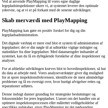
Ved at anvende PlayMapping til vores egne daglige
legepladsinspektioner sikrer vi, at systemet leverer den optimale
ydeevne, og at vi er på forkant med de seneste udviklinger.
Skab merværdi med PlayMapping
PlayMapping kan gøre en positiv forskel for dig og din
legepladsadministration.
Det digitale værktøj er mere end blot et system til administration af
legepladser; det er din nøgle til at udtrække vigtige indsigter og
statistikker fra dine legepladser. Med datamængder indsamlet af
systemet, kan du få en dybtgående forståelse af dine inspektioner og
analyser.
For at afdække udviklingen kræves blot to hovedinspektioner, så har
du data at arbejde med. Vores analyseværktøjer giver dig mulighed
for at spore inspektionsfrekvensen, identificere de mest almindelige
problemer og få en oversigt over, hvor hurtigt afvigelser rettes og
reparationer udføres.
Denne indsigt danner grundlag for strategiske beslutninger og
fokusområder for jeres legepladser. Uanset om det handler om at
optimere inspektionsprocessen eller målrettet vedligeholdelse af
specifikke redskaber, giver PlayMapping jer det nødvendige