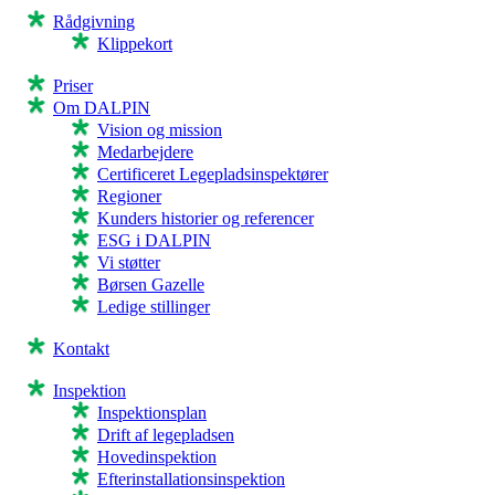
Rådgivning
Klippekort
Priser
Om DALPIN
Vision og mission
Medarbejdere
Certificeret Legepladsinspektører
Regioner
Kunders historier og referencer
ESG i DALPIN
Vi støtter
Børsen Gazelle
Ledige stillinger
Kontakt
Inspektion
Inspektionsplan
Drift af legepladsen
Hovedinspektion
Efterinstallationsinspektion