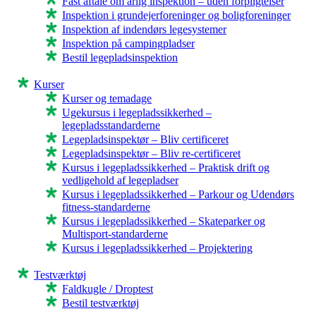
Fast aftale om årlig inspektion – uden forpligtelser
Inspektion i grundejerforeninger og boligforeninger
Inspektion af indendørs legesystemer
Inspektion på campingpladser
Bestil legepladsinspektion
Kurser
Kurser og temadage
Ugekursus i legepladssikkerhed –
legepladsstandarderne
Legepladsinspektør – Bliv certificeret
Legepladsinspektør – Bliv re-certificeret
Kursus i legepladssikkerhed – Praktisk drift og
vedligehold af legepladser
Kursus i legepladssikkerhed – Parkour og Udendørs
fitness-standarderne
Kursus i legepladssikkerhed – Skateparker og
Multisport-standarderne
Kursus i legepladssikkerhed – Projektering
Testværktøj
Faldkugle / Droptest
Bestil testværktøj