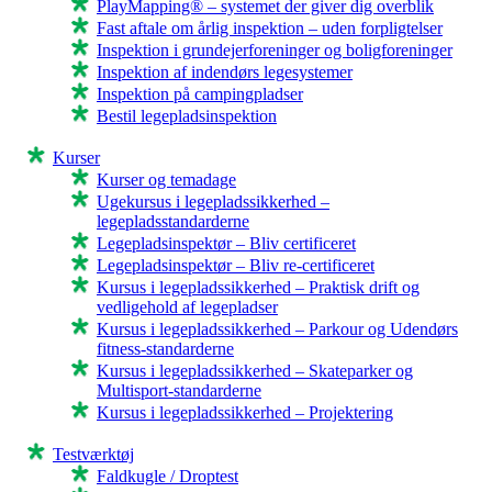
PlayMapping® – systemet der giver dig overblik
Fast aftale om årlig inspektion – uden forpligtelser
Inspektion i grundejerforeninger og boligforeninger
Inspektion af indendørs legesystemer
Inspektion på campingpladser
Bestil legepladsinspektion
Kurser
Kurser og temadage
Ugekursus i legepladssikkerhed –
legepladsstandarderne
Legepladsinspektør – Bliv certificeret
Legepladsinspektør – Bliv re-certificeret
Kursus i legepladssikkerhed – Praktisk drift og
vedligehold af legepladser
Kursus i legepladssikkerhed – Parkour og Udendørs
fitness-standarderne
Kursus i legepladssikkerhed – Skateparker og
Multisport-standarderne
Kursus i legepladssikkerhed – Projektering
Testværktøj
Faldkugle / Droptest