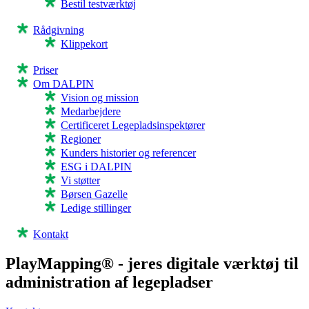
Bestil testværktøj
Rådgivning
Klippekort
Priser
Om DALPIN
Vision og mission
Medarbejdere
Certificeret Legepladsinspektører
Regioner
Kunders historier og referencer
ESG i DALPIN
Vi støtter
Børsen Gazelle
Ledige stillinger
Kontakt
PlayMapping® - jeres digitale værktøj til
administration af legepladser