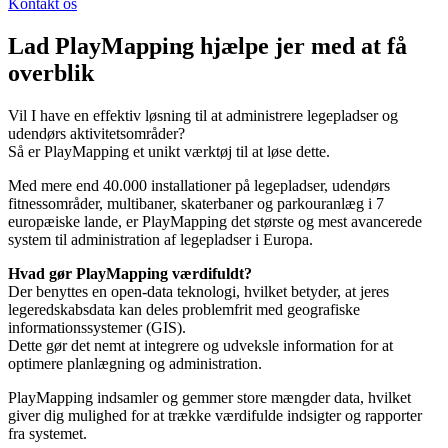
Kontakt os
Lad PlayMapping hjælpe jer med at få
overblik
Vil I have en effektiv løsning til at administrere legepladser og
udendørs aktivitetsområder?
Så er PlayMapping et unikt værktøj til at løse dette.
Med mere end 40.000 installationer på legepladser, udendørs
fitnessområder, multibaner, skaterbaner og parkouranlæg i 7
europæiske lande, er PlayMapping det største og mest avancerede
system til administration af legepladser i Europa.
Hvad gør PlayMapping værdifuldt?
Der benyttes en open-data teknologi, hvilket betyder, at jeres
legeredskabsdata kan deles problemfrit med geografiske
informationssystemer (GIS).
Dette gør det nemt at integrere og udveksle information for at
optimere planlægning og administration.
PlayMapping indsamler og gemmer store mængder data, hvilket
giver dig mulighed for at trække værdifulde indsigter og rapporter
fra systemet.